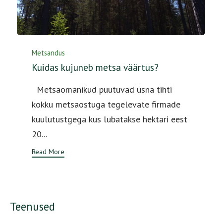
Category
Metsandus
Kuidas kujuneb metsa väärtus?
Metsaomanikud puutuvad üsna tihti
kokku metsaostuga tegelevate firmade
kuulutustgega kus lubatakse hektari eest
20...
Read More
Teenused