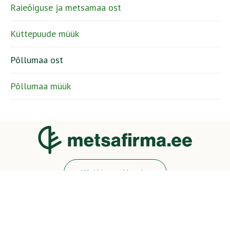
Raieõiguse ja metsamaa ost
Küttepuude müük
Põllumaa ost
Põllumaa müük
Küsi hinnapakkumist
Helista: +372 5558 6086